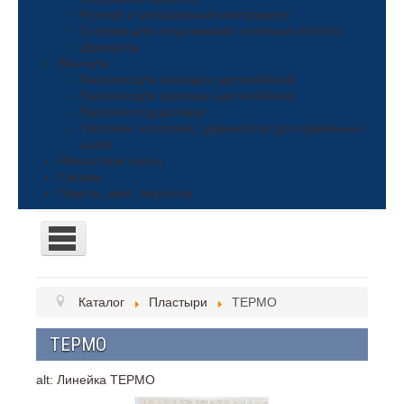
Ручной и специальный инструмент
Головки для откручивания колесных болтов
Домкраты
Вентили
Вентили для легковых автомобилей
Вентили для грузовых автомобилей
Вентили под датчики
Ниппели, колпачки, удлинители для сдвоенных
колес
Ремонтные шипы
Смазки
Пакеты, мел, перчатки
TPL_PROTOSTAR_TOGGLE_MENU
Поиск
Каталог
Пластыри
ТЕРМО
Поиск
ТЕРМО
Каталог
alt:
Линейка ТЕРМО
Грузики балансировочные