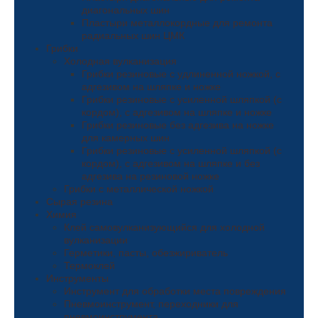
диагональных шин
Пластыри металлокордные для ремонта
радиальных шин ЦМК
Грибки
Холодная вулканизация
Грибки резиновые с удлиненной ножкой, с
адгезивом на шляпке и ножке
Грибки резиновые с усиленной шляпкой (с
кордом), с адгезивом на шляпке и ножке
Грибки резиновые без адгезива на ножке
для камерных шин
Грибки резиновые с усиленной шляпкой (с
кордом), с адгезивом на шляпке и без
адгезива на резиновой ножке
Грибки с металлической ножкой
Сырая резина
Химия
Клей самовулканизующийся для холодной
вулканизации
Герметики, пасты, обезжириватель
Термоклей
Инструменты
Инструмент для обработки места повреждения
Пневмоинструмент, переходники для
пневмоинструмента