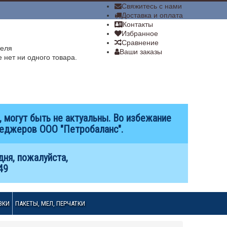
­Свяжитесь с нами
Доставка и оплата
Контакты
Избранное
Сравнение
теля
Ваши заказы
 нет ни одного товара.
 могут быть не актуальны. Во избежание
неджеров ООО "Петробаланс".
дня, пожалуйста,
49
ЗКИ
ПАКЕТЫ, МЕЛ, ПЕРЧАТКИ