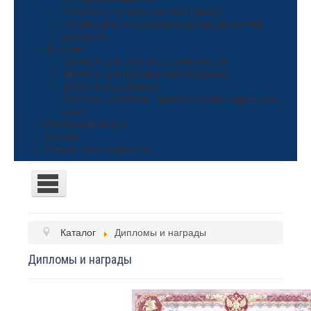
Ручной и специальный инструмент
Головки для откручивания колесных болтов
Домкраты
Вентили
Вентили для легковых автомобилей
Вентили для грузовых автомобилей
Вентили под датчики
Ниппели, колпачки, удлинители для сдвоенных
колес
Ремонтные шипы
Смазки
Пакеты, мел, перчатки
TPL_PROTOSTAR_TOGGLE_MENU
Поиск
Каталог
Дипломы и награды
Поиск
Дипломы и награды
Каталог
Грузики балансировочные