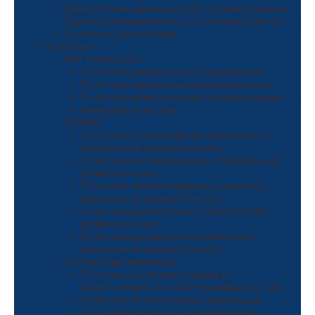
Грузики балансировочные для стальных дисков
Грузики балансировочные для грузовых дисков
Самоклеящиеся грузики
Пластыри
ВHZ professional
Пластыри универсальные радиальные
Пластыри универсальные диагональные
Пластыри универсальные металлокордные
Камерные пластыри
ТЕРМО
Пластыри резинокордные радиальные с
прослоечной резиной (термо)
Пластыри металлокордные с прослоечной
резиной (термо)
Пластыри металлокордные усиленные с
прослоечной резиной (термо)
Пластыри диагональные с прослоечной
резиной (термо)
Пластыри диагональные усиленные с
прослоечной резиной (термо)
Холодная вулканизация
Пластырь для ремонта камер и
герметизирующего слоя бескамерных шин
Пластыри резинокордные радиальные
Пластыри диагональные для ремонта