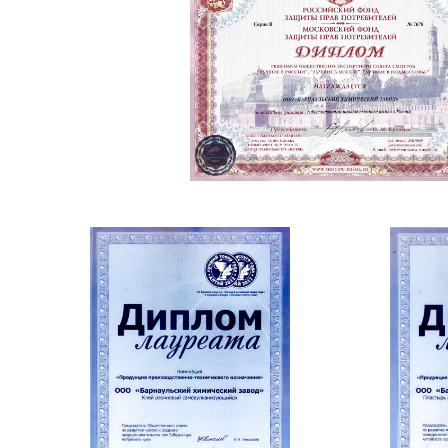
Пластыри
Шнуры (жгуты) ремонтные
Грибки
Сырая резина
Химические компоненты
Вулканизаторы и комплектующие
Инструменты
Вентили
Автоаптечки
Ремонтные шипы
Смазки
Материалы Rema Tip-Top
Материалы TECH
Материалы Maruni
Пакеты, мел, перчатки
В чем отличие расходных материалов
БХЗ и материалов других
производителей?
Эксперименты показали...