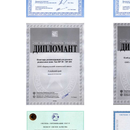
Инструкции по ремонту
(тех.карты)
Отличие материалов БХЗ
Инструкция по применению клея
Ошибки при ремонте
Сроки хранения
Таблица подбора пластырей для
ремонта шин с
цельнометаллокордовым
каркасом (ЦМК)
Таблица предельных размеров
повреждений для радиальных
шин с текстильным каркасом