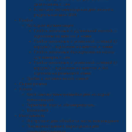
диагональных шин
Пластыри металлокордные для ремонта
радиальных шин ЦМК
Грибки
Холодная вулканизация
Грибки резиновые с удлиненной ножкой, с
адгезивом на шляпке и ножке
Грибки резиновые с усиленной шляпкой (с
кордом), с адгезивом на шляпке и ножке
Грибки резиновые без адгезива на ножке
для камерных шин
Грибки резиновые с усиленной шляпкой (с
кордом), с адгезивом на шляпке и без
адгезива на резиновой ножке
Грибки с металлической ножкой
Сырая резина
Химия
Клей самовулканизующийся для холодной
вулканизации
Герметики, пасты, обезжириватель
Термоклей
Инструменты
Инструмент для обработки места повреждения
Пневмоинструмент, переходники для
пневмоинструмента