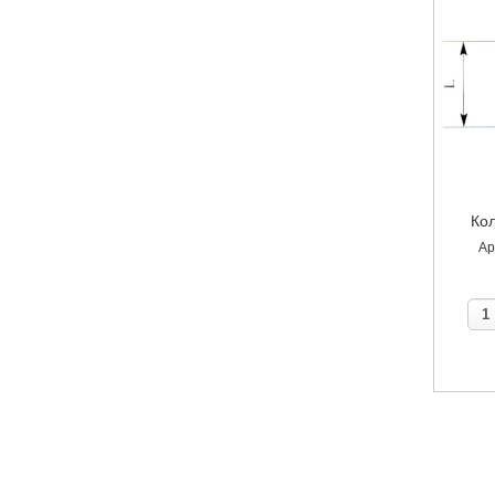
Кол
Ар