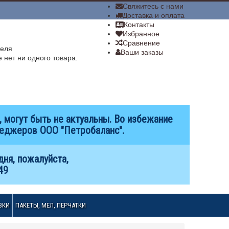
­Свяжитесь с нами
Доставка и оплата
Контакты
Избранное
Сравнение
теля
Ваши заказы
 нет ни одного товара.
 могут быть не актуальны. Во избежание
неджеров ООО "Петробаланс".
дня, пожалуйста,
49
ЗКИ
ПАКЕТЫ, МЕЛ, ПЕРЧАТКИ