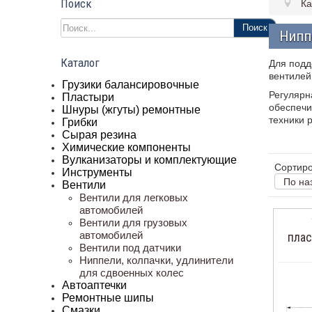
Поиск
Ка
Поиск
Нипп
Каталог
Для подд
вентилей
Грузики балансировочные
Регулярн
Пластыри
обеспечи
Шнуры (жгуты) ремонтные
техники 
Грибки
Сырая резина
Химические компоненты
Вулканизаторы и комплектующие
Сортиро
Инструменты
По на
Вентили
Вентили для легковых
автомобилей
Вентили для грузовых
автомобилей
плас
Вентили под датчики
Ниппели, колпачки, удлинители
для сдвоенных колес
Автоаптечки
Ремонтные шипы
Смазки