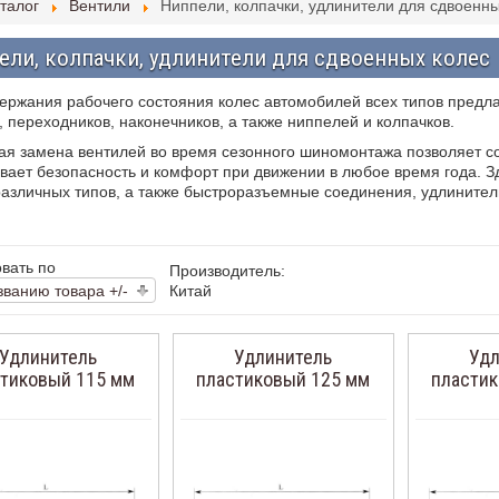
талог
Вентили
Ниппели, колпачки, удлинители для сдвоенны
ели, колпачки, удлинители для сдвоенных колес
ержания рабочего состояния колес автомобилей всех типов предл
, переходников, наконечников, а также ниппелей и колпачков.
ая замена вентилей во время сезонного шиномонтажа позволяет с
вает безопасность и комфорт при движении в любое время года. 
различных типов, а также быстроразъемные соединения, удлинители
вать по
Производитель:
званию товара +/-
Китай
Удлинитель
Удлинитель
Удл
тиковый 115 мм
пластиковый 125 мм
пласти