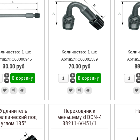
личество: 1 шт.
Количество: 1 шт.
Колич
тикул: С00000945
Артикул: С00001589
Артику
30.00 руб
70.00 руб
88
Удлинитель
Переходник к
Н
аллический под
меньшему d DCN-4
углом 135°
38211+VH51/1